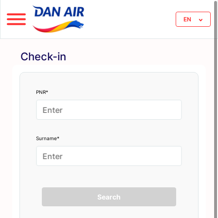
EN
Check-in
PNR*
Surname*
Search