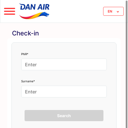
EN
Check-in
PNR*
Surname*
Search