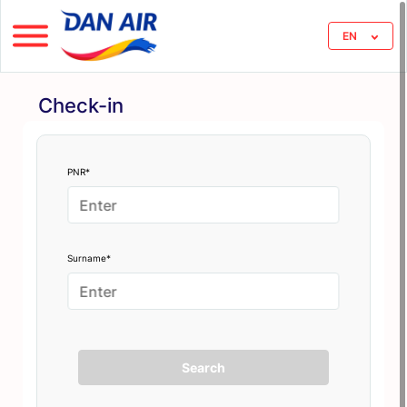
EN
Check-in
PNR*
Surname*
Search