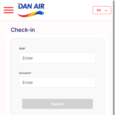
EN
Check-in
PNR*
Surname*
Search