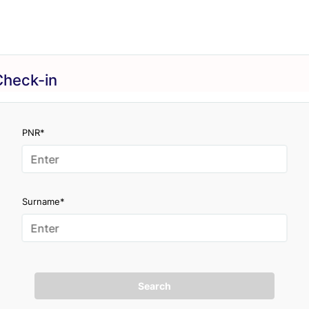
Check-in
PNR*
Surname*
Search