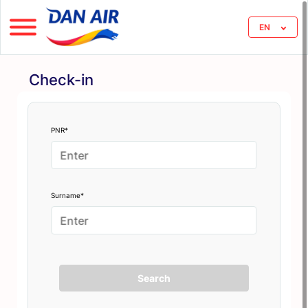
EN
Check-in
PNR*
Surname*
Search