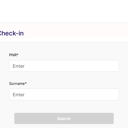
Check-in
PNR*
Surname*
Search