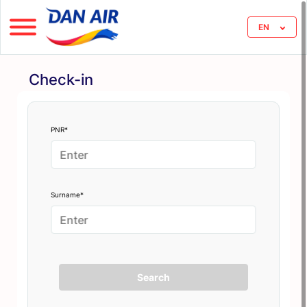
EN
Check-in
PNR*
Surname*
Search