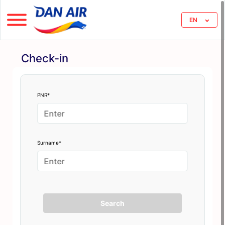
EN
Check-in
PNR*
Surname*
Search