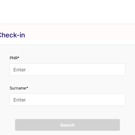
Check-in
PNR*
Surname*
Search