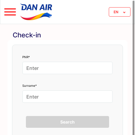
EN
Check-in
PNR*
Surname*
Search