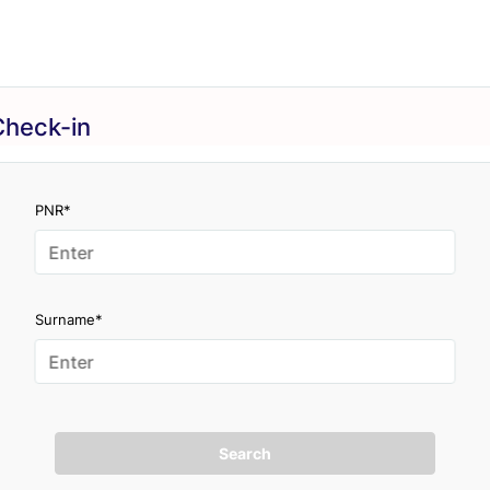
Check-in
PNR*
Surname*
Search