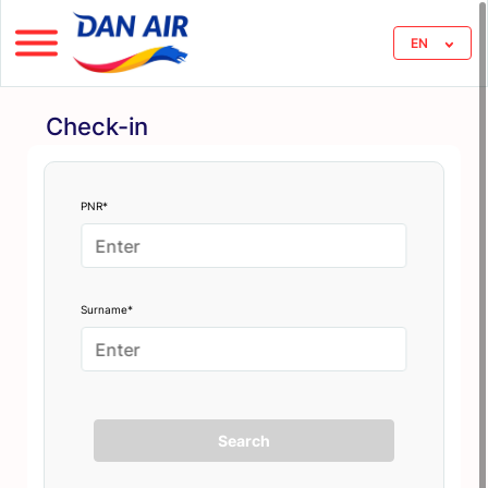
EN
Check-in
PNR*
Surname*
Search