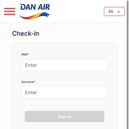
EN
Check-in
PNR*
Surname*
Search