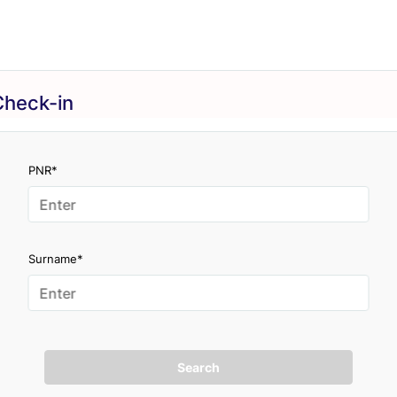
Check-in
PNR*
Surname*
Search