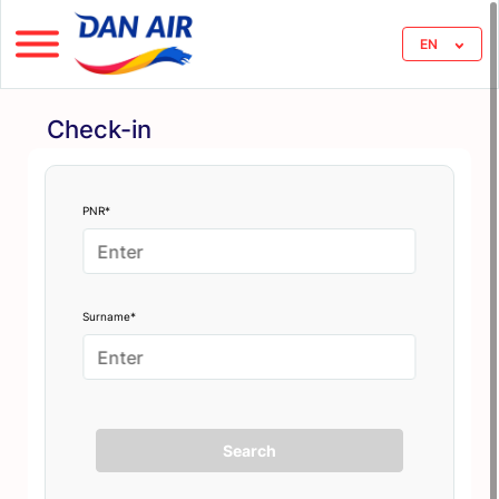
EN
Check-in
PNR*
Surname*
Search