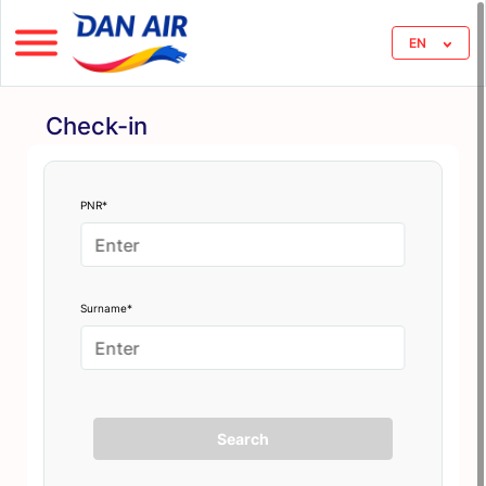
EN
Check-in
PNR*
Surname*
Search