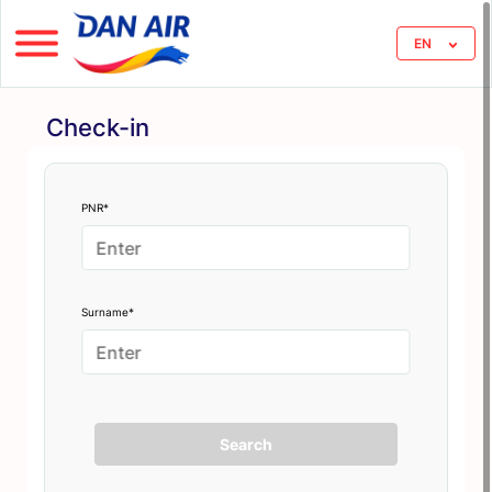
EN
Check-in
PNR*
Surname*
Search